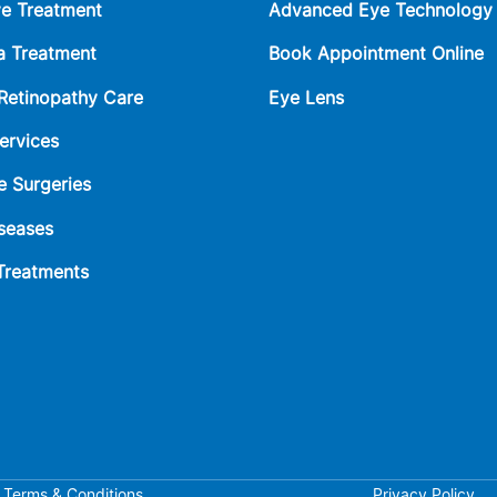
ye Treatment
Advanced Eye Technology
 Treatment
Book Appointment Online
 Retinopathy Care
Eye Lens
ervices
e Surgeries
seases
 Treatments
Terms & Conditions
Privacy Policy