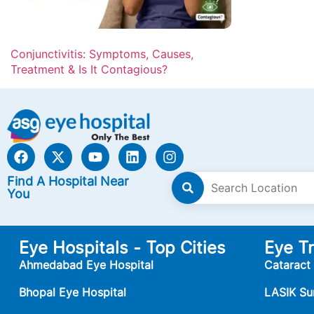
Conjunctivitis: Symptoms, Causes,
Treatment & Is It Contagious?
Find A Hospital Near
You
Eye Hospitals - Top Cities
Eye T
Ahmedabad Eye Hospital
Cataract
Bhopal Eye Hospital
LASIK Su