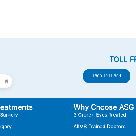
TOLL F
1800 1211 804
✖
reatments
Why Choose ASG
 Surgery
3 Crore+ Eyes Treated
rgery
AIIMS‑Trained Doctors