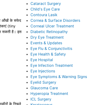
Cataract Surgery
Child's Eye Care
Contoura Lasik
ी आँखों के सफेद
Cornea & Surface Disorders
िकाएं (tiny
Corneal Ulcer Treatment
फैल सकती है। इस
Diabetic Retinopathy
Dry Eye Treatment
Events & Updates
Eye Flu & Conjunctivitis
Eye Health & Safety
Eye Hospital
Eye Infection Treatment
Eye Injections
Eye Symptoms & Warning Signs
Eyelid Surgery
Glaucoma Care
Hyperopia Treatment
ICL Surgery
कीरों के निचले
Keratoconus