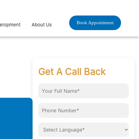
Book Appointment
velopment
About Us
Get A Call Back